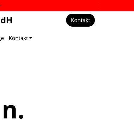
BdH
Kontakt
ge
Kontakt
hn.