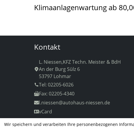
Klimaanlagenwartung ab 80,0
Kontakt
L. Niessen,KFZ Techn. Meister & BdH
An der Burg Sülz 6
53797 Lohmar
Tel: 02205-6026
Fax: 02205-4340
l.niessen
@autohaus-niessen.de
vCard
Wir speichern und verarbeiten Ihre personenbezogenen Informa