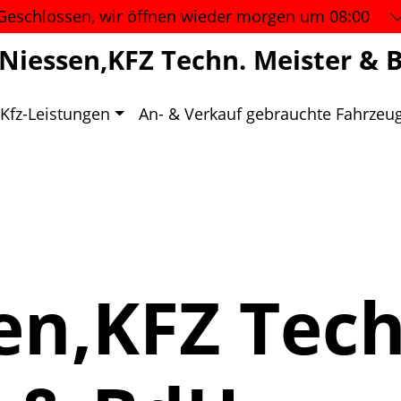
Geschlossen, wir öffnen wieder
morgen um 08:00
 Niessen,KFZ Techn. Meister & 
Kfz-Leistungen
An- & Verkauf gebrauchte Fahrzeu
en,KFZ Tec