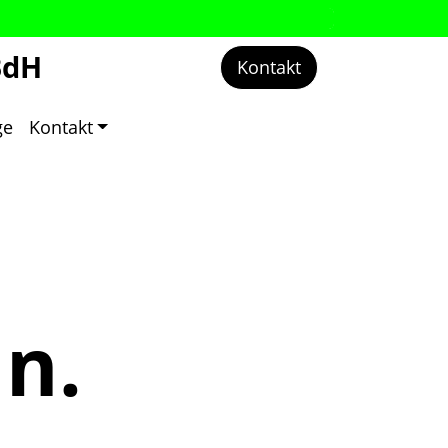
BdH
Kontakt
ge
Kontakt
hn.