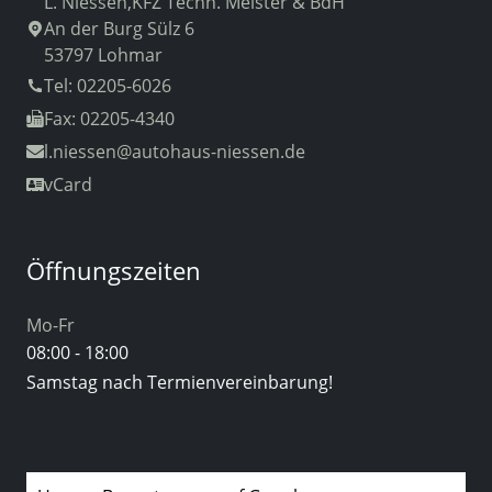
L. Niessen,KFZ Techn. Meister & BdH
An der Burg Sülz 6
53797 Lohmar
Tel: 02205-6026
Fax: 02205-4340
l.niessen
@autohaus-niessen.de
vCard
Öffnungszeiten
Mo-Fr
08:00 - 18:00
Samstag nach Termienvereinbarung!